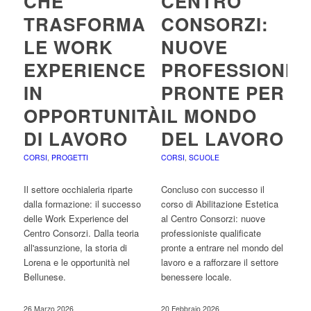
CHE
CENTRO
TRASFORMA
CONSORZI:
LE WORK
NUOVE
EXPERIENCE
PROFESSIONIS
IN
PRONTE PER
OPPORTUNITÀ
IL MONDO
DI LAVORO
DEL LAVORO
CORSI
,
PROGETTI
CORSI
,
SCUOLE
Il settore occhialeria riparte
Concluso con successo il
dalla formazione: il successo
corso di Abilitazione Estetica
delle Work Experience del
al Centro Consorzi: nuove
Centro Consorzi. Dalla teoria
professioniste qualificate
all'assunzione, la storia di
pronte a entrare nel mondo del
Lorena e le opportunità nel
lavoro e a rafforzare il settore
Bellunese.
benessere locale.
26 Marzo 2026
20 Febbraio 2026