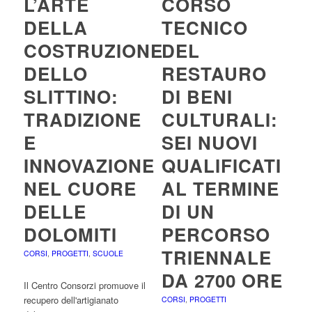
L’ARTE
CORSO
DELLA
TECNICO
COSTRUZIONE
DEL
DELLO
RESTAURO
SLITTINO:
DI BENI
TRADIZIONE
CULTURALI:
E
SEI NUOVI
INNOVAZIONE
QUALIFICATI
NEL CUORE
AL TERMINE
DELLE
DI UN
DOLOMITI
PERCORSO
TRIENNALE
CORSI
,
PROGETTI
,
SCUOLE
DA 2700 ORE
Il Centro Consorzi promuove il
recupero dell'artigianato
CORSI
,
PROGETTI