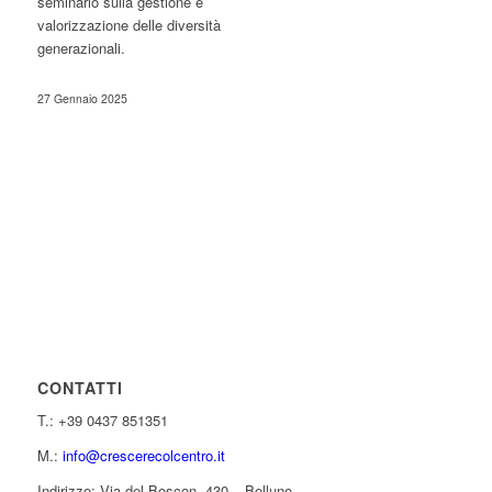
seminario sulla gestione e
valorizzazione delle diversità
generazionali.
27 Gennaio 2025
CONTATTI
T.: +39 0437 851351
M.:
info@crescerecolcentro.it
Indirizzo: Via del Boscon, 430 – Belluno