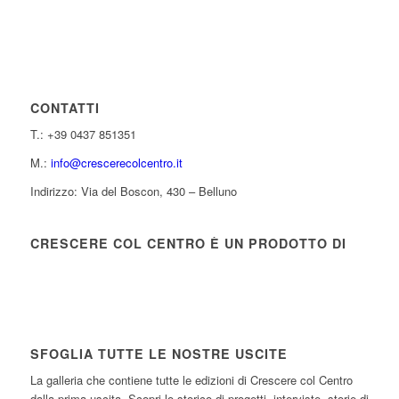
CONTATTI
T.: +39 0437 851351
M.:
info@crescerecolcentro.it
Indirizzo: Via del Boscon, 430 – Belluno
CRESCERE COL CENTRO È UN PRODOTTO DI
SFOGLIA TUTTE LE NOSTRE USCITE
La galleria che contiene tutte le edizioni di Crescere col Centro
dalla prima uscita. Scopri lo storico di progetti, interviste, storie di