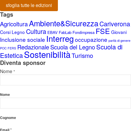
sfoglia tutte le edizioni
Tags
Ambiente&Sicurezza
Cariverona
Agricoltura
FSE
Cultura
Corsi Legno
Giovani
EBAV
FabLab
Fondimpresa
Interreg
Inclusione sociale
occupazione
parità di genere
Scuola di
Redazionale
Scuola del Legno
POC FERS
Sostenibilità
Estetica
Turismo
Diventa sponsor
Nome
*
Nome
Cognome
*
Email