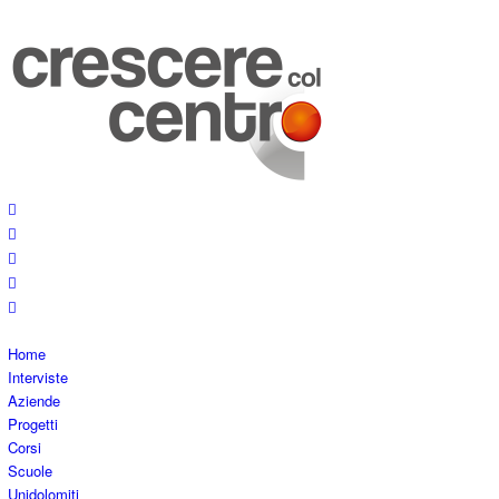
Home
Interviste
Aziende
Progetti
Corsi
Scuole
Unidolomiti